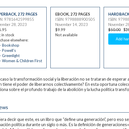
PERBACK
,
272 PAGES
EBOOK, 272 PAGES
HARDBAC
BN: 9781642599855
ISBN: 9798888900505
ISBN: 979
ember 28, 2023
November 14, 2023
November 2
6.95
$9.99
$50.00
$3
 in stock
Not available
chase elsewhere:
— Bookshop
 Powell’s
 Greenlight
 Women & Children First
acaso la transformación social y la liberación no se trataran de esperar 
 tiene el poder de liberarnos colectivamente? En esta oportuna colec
xiona sobre el profundo trabajo de la abolición y la lucha política trans
iews
iera decir que este, es un libro que “define una generación”, pero eso 
nación política durante un siglo o más. Es la definición de generacione