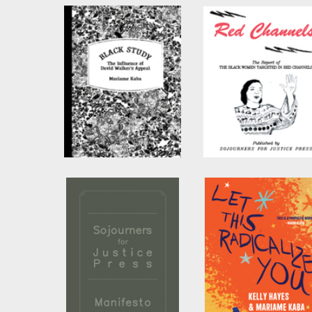
Black Study
Red Channels
by
Mariame Kaba
by
Mariame Kaba