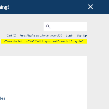
hing!
Cart (0)
Free shipping on US orders over $35
Log In
Sign Up
- 7 months left
40% Off ALL Haymarket Books!
- 15 days left
les