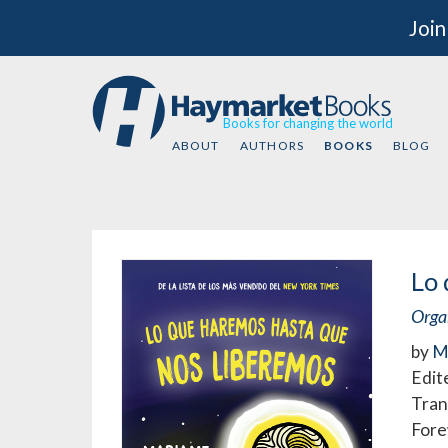
Join
Books for changing the world
ABOUT
AUTHORS
BOOKS
BLOG
Lo 
Organ
by
M
Edit
Tran
Fore