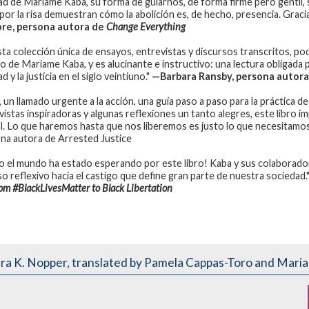
dad de Mariame Kaba, su forma de guiarnos, de forma firme pero gentil, 
por la risa demuestran cómo la abolición es, de hecho, presencia. Gracia
re, persona autora de
Change Everything
sta colección única de ensayos, entrevistas y discursos transcritos, p
jo de Mariame Kaba, y es alucinante e instructivo: una lectura obligada p
ad y la justicia en el siglo veintiuno."
—Barbara Ransby, persona autor
n, un llamado urgente a la acción, una guía paso a paso para la práctica d
istas inspiradoras y algunas reflexiones un tanto alegres, este libro impu
al. Lo que haremos hasta que nos liberemos es justo lo que necesitamos 
na autora de Arrested Justice
o el mundo ha estado esperando por este libro! Kaba y sus colaboradores
so reflexivo hacia el castigo que define gran parte de nuestra sociedad.
om #BlackLivesMatter to Black Libertation
ra K. Nopper
,
translated by Pamela Cappas-Toro and Mari