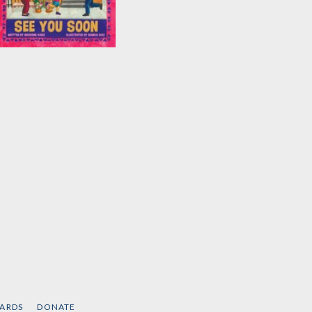
See You Soon
by
Mariame Kaba
CARDS
DONATE