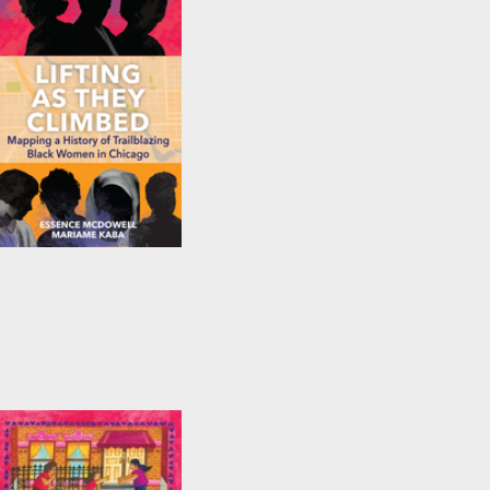
Lifting As They
Climbed
by
Mariame Kaba
and
Essence McDowell