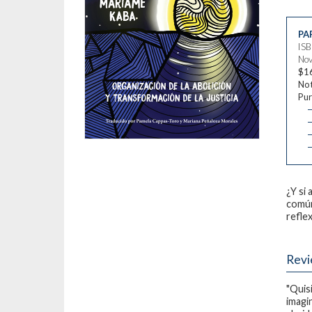
PA
IS
Nov
$1
Not
Pur
—
—
—
¿Y si 
común
refle
Rev
"Quis
imagi