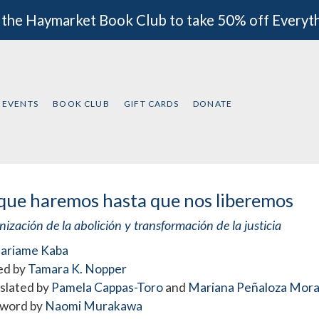
 the Haymarket Book Club to take 50% off Everyt
EVENTS
BOOK CLUB
GIFT CARDS
DONATE
que haremos hasta que nos liberemos
ización de la abolición y transformación de la justicia
ariame Kaba
ed by
Tamara K. Nopper
slated by
Pamela Cappas-Toro
and
Mariana Peñaloza Mora
word by
Naomi Murakawa