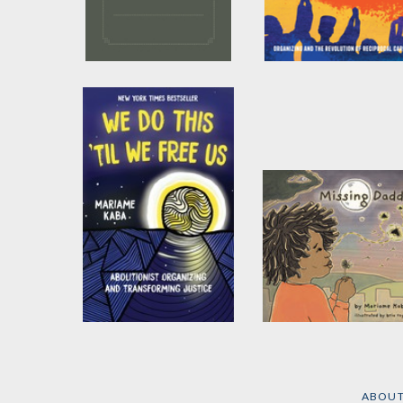
Sojourners for Justice
Let This Radicalize
Press Manifesto
You
by
Neta Bomani
and
by
Kelly Hayes
and
Mariame Kaba
Mariame Kaba
We Do This 'Til We
Missing Daddy
Free Us
by
Mariame Kaba
by
Mariame Kaba
ABOU