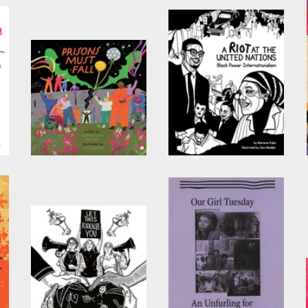
Prisons Must Fall
A Riot at the United
Nations
by
Jane Ball
and
Mariame
Kaba
by
Mariame Kaba