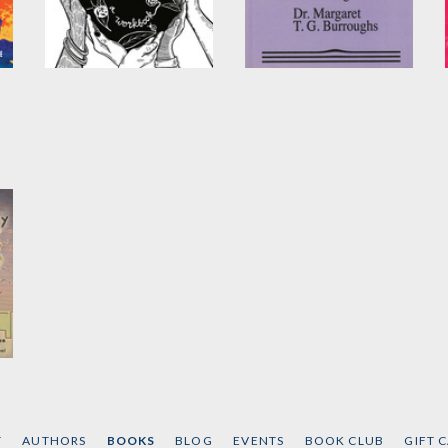
Let This Radicalize
Our Girl Tuesday
You Workbook
by
Tara Betts
,
Tempest
Hazel
, et al.
by
Kelly Hayes
and
Mariame Kaba
T
AUTHORS
BOOKS
BLOG
EVENTS
BOOK CLUB
GIFT 