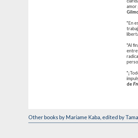
clari
amor 
Gilmo
"En e
traba
libert
"Al fi
entrev
radic
perso
"¡Tod
impul
de
Fr
Other books
by Mariame Kaba
,
edited by Tama