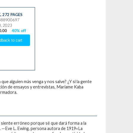
K
,
272 PAGES
8888900697
8, 2023
0.00
40% off
a que alguien más venga y nos salve? ¿Y si la gente
ción de ensayos y entrevistas, Mariame Kaba
formadora.
se siente erróneo porque sé que dará forma a la
s». —Eve L. Ewing, persona autora de 1919«La